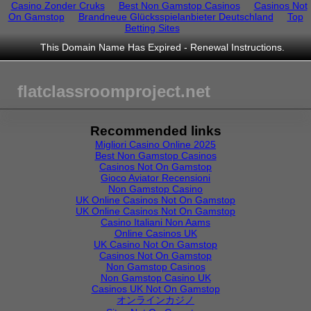
Casino Zonder Cruks
Best Non Gamstop Casinos
Casinos Not
On Gamstop
Brandneue Glücksspielanbieter Deutschland
Top
Betting Sites
This Domain Name Has Expired -
Renewal Instructions
.
flatclassroomproject.net
Recommended links
Migliori Casino Online 2025
Best Non Gamstop Casinos
Casinos Not On Gamstop
Gioco Aviator Recensioni
Non Gamstop Casino
UK Online Casinos Not On Gamstop
UK Online Casinos Not On Gamstop
Casino Italiani Non Aams
Online Casinos UK
UK Casino Not On Gamstop
Casinos Not On Gamstop
Non Gamstop Casinos
Non Gamstop Casino UK
Casinos UK Not On Gamstop
オンラインカジノ