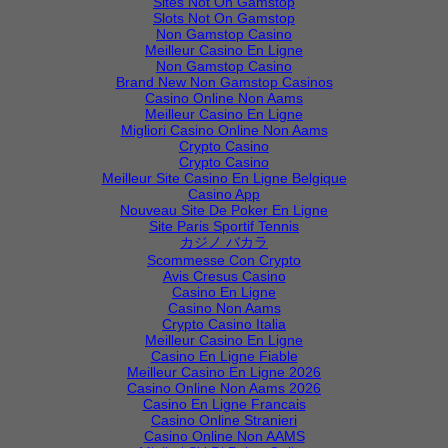
Sites Not On Gamstop
Slots Not On Gamstop
Non Gamstop Casino
Meilleur Casino En Ligne
Non Gamstop Casino
Brand New Non Gamstop Casinos
Casino Online Non Aams
Meilleur Casino En Ligne
Migliori Casino Online Non Aams
Crypto Casino
Crypto Casino
Meilleur Site Casino En Ligne Belgique
Casino App
Nouveau Site De Poker En Ligne
Site Paris Sportif Tennis
カジノ バカラ
Scommesse Con Crypto
Avis Cresus Casino
Casino En Ligne
Casino Non Aams
Crypto Casino Italia
Meilleur Casino En Ligne
Casino En Ligne Fiable
Meilleur Casino En Ligne 2026
Casino Online Non Aams 2026
Casino En Ligne Francais
Casino Online Stranieri
Casino Online Non AAMS