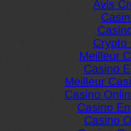
Avis C
Casin
Casin
Crypto 
Meilleur 
Casino E
Meilleur Cas
Casino Onli
Casino En
Casino On