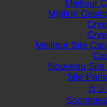
Meilleur 
Migliori Casi
Cryp
Cryp
Meilleur Site Ca
Ca
Nouveau Site
Site Pari
カジ
Scommess